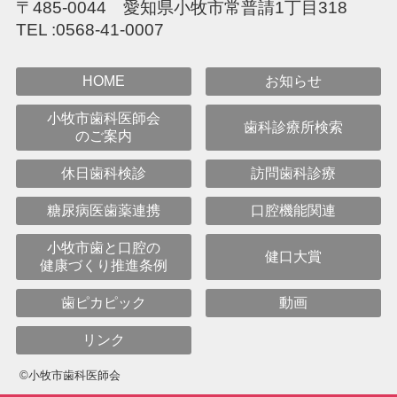
〒485-0044 愛知県小牧市常普請1丁目318
TEL :
0568-41-0007
HOME
お知らせ
小牧市歯科医師会
歯科診療所検索
のご案内
休日歯科検診
訪問歯科診療
糖尿病医歯薬連携
口腔機能関連
小牧市歯と口腔の
健口大賞
健康づくり推進条例
歯ピカピック
動画
リンク
©小牧市歯科医師会