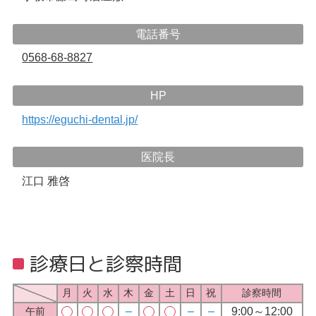
電話番号
0568-68-8827
HP
https://eguchi-dental.jp/
医院長
江口 雅啓
診療日と診察時間
月
火
水
木
金
土
日
祝
診察時間
9:00～12:00
午前